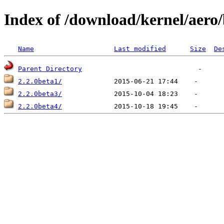
Index of /download/kernel/aero/
Name
Last modified
Size
De
Parent Directory
2.2.0beta1/
2.2.0beta3/
2.2.0beta4/